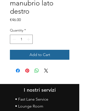
manubrio lato
destro
Price
€46.00
Quantity
*
Add to Cart
I nostri servizi
• Fast Lane Service
• Lounge Room