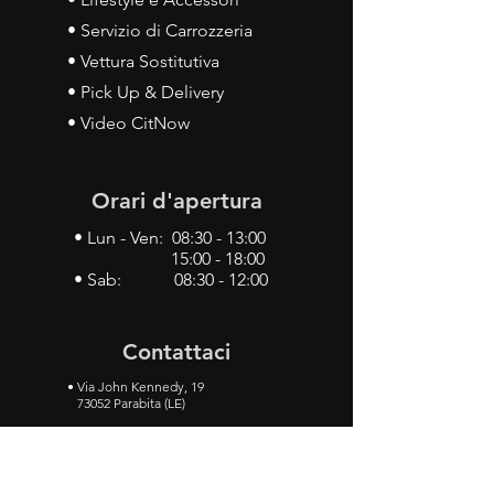
• Servizio di Carrozzeria
• Vettura Sostitutiva
• Pick Up & Delivery
• Video CitNow
Orari d'apertura
• Lun - Ven: 08:30 - 13:00
15:00 - 18:00
• Sab: 08:30 - 12:00
Contattaci
•
Via John Kennedy, 19
73052 Parabita (LE)
• Tel:
0833 50 93 30
• Cel:
349 28 49 887
•
Mail:
carlino3.service.center@gmail.com