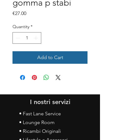
gomma p stabi
Price
€27.00
Quantity
*
Add to Cart
I nostri servizi
• Fast Lane Service
• Lounge Room
• Ricambi Originali
• Lifestyle e Accessori