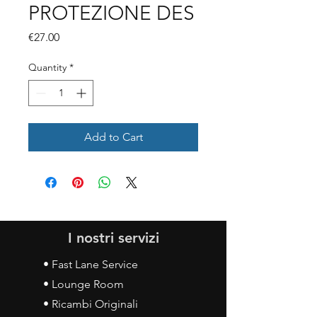
PROTEZIONE DES
Price
€27.00
Quantity
*
Add to Cart
I nostri servizi
• Fast Lane Service
• Lounge Room
• Ricambi Originali