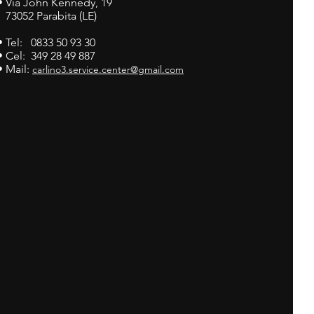
•
Via John Kennedy, 19
73052 Parabita (LE)
• Tel: 0833 50 93 30
• Cel: 349 28 49 887
• Mail:
carlino3.service.center@gmail.com