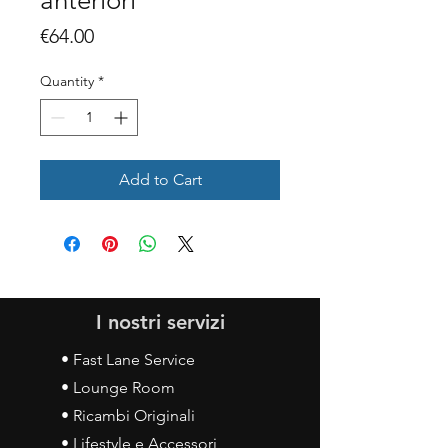
anteriori
Price
€64.00
Quantity
*
Add to Cart
I nostri servizi
• Fast Lane Service
• Lounge Room
• Ricambi Originali
• Lifestyle e Accessori