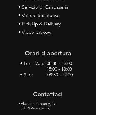
• Servizio di Carrozzeria
• Vettura Sostitutiva
• Pick Up & Delivery
• Video CitNow
Orari d'apertura
• Lun - Ven: 08:30 - 13:00
15:00 - 18:00
• Sab: 08:30 - 12:00
Contattaci
•
Via John Kennedy, 19
73052 Parabita (LE)
• Tel:
0833 50 93 30
• Cel:
349 28 49 887
•
Mail:
carlino3.service.center@gmail.com