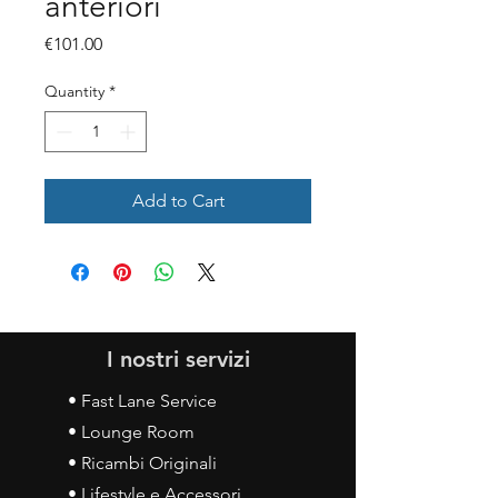
anteriori
Price
€101.00
Quantity
*
Add to Cart
I nostri servizi
• Fast Lane Service
• Lounge Room
• Ricambi Originali
• Lifestyle e Accessori