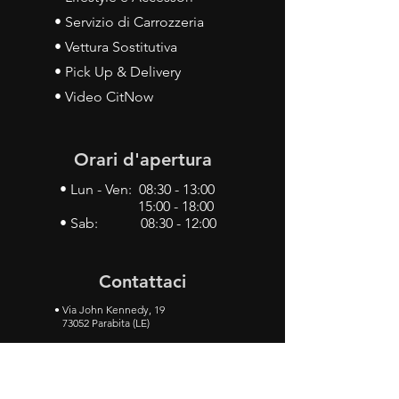
• Servizio di Carrozzeria
• Vettura Sostitutiva
• Pick Up & Delivery
• Video CitNow
Orari d'apertura
• Lun - Ven: 08:30 - 13:00
15:00 - 18:00
• Sab: 08:30 - 12:00
Contattaci
•
Via John Kennedy, 19
73052 Parabita (LE)
• Tel:
0833 50 93 30
• Cel:
349 28 49 887
•
Mail:
carlino3.service.center@gmail.com