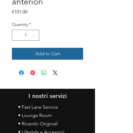
anteriori
Price
€101.00
Quantity
*
Add to Cart
I nostri servizi
• Fast Lane Service
• Lounge Room
• Ricambi Originali
• Lifestyle e Accessori