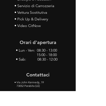
• Servizio di Carrozzeria
• Vettura Sostitutiva
• Pick Up & Delivery
• Video CitNow
Orari d'apertura
• Lun - Ven: 08:30 - 13:00
15:00 - 18:00
• Sab: 08:30 - 12:00
Contattaci
•
Via John Kennedy, 19
73052 Parabita (LE)
• Tel:
0833 50 93 30
• Cel:
349 28 49 887
•
Mail:
carlino3.service.center@gmail.com