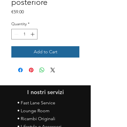
posteriore
Price
€59.00
Quantity
*
Add to Cart
I nostri servizi
• Fast Lane Service
• Lounge Room
• Ricambi Originali
• Lifestyle e Accessori