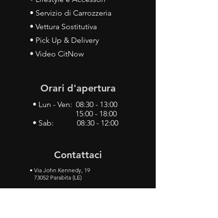
• Servizio di Carrozzeria
• Vettura Sostitutiva
• Pick Up & Delivery
• Video CitNow
Orari d'apertura
• Lun - Ven: 08:30 - 13:00
15:00 - 18:00
• Sab: 08:30 - 12:00
Contattaci
•
Via John Kennedy, 19
73052 Parabita (LE)
• Tel:
0833 50 93 30
• Cel:
349 28 49 887
•
Mail:
carlino3.service.center@gmail.com