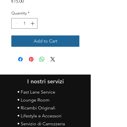
Price
€15.00
Quantity
*
Add to Cart
I nostri servizi
• Fast Lane Service
• Lounge Room
• Ricambi Originali
• Lifestyle e Accessori
• Servizio di Carrozzeria