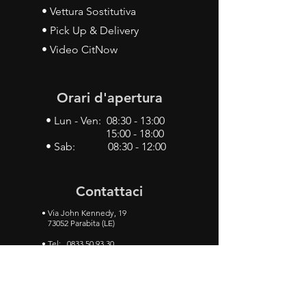
• Vettura Sostitutiva
• Pick Up & Delivery
• Video CitNow
Orari d'apertura
• Lun - Ven: 08:30 - 13:00
15:00 - 18:00
• Sab: 08:30 - 12:00
Contattaci
•
Via John Kennedy, 19
73052 Parabita (LE)
• Tel:
0833 50 93 30
• Cel:
349 28 49 887
•
Mail:
carlino3.service.center@gmail.com