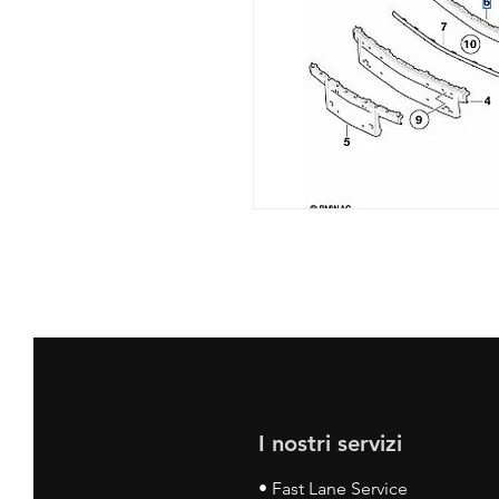
I nostri servizi
• Fast Lane Service