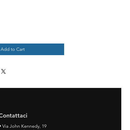
Add to Cart
Contattaci
•
Via John Kennedy, 19