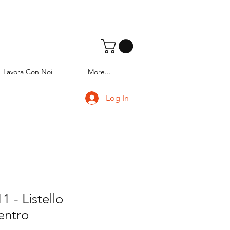
Lavora Con Noi
More...
Log In
 - Listello
entro