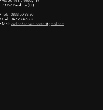
•
Via John Kennedy, 19
73052 Parabita (LE)
• Tel: 0833 50 93 30
• Cel: 349 28 49 887
• Mail:
carlino3.service.center@gmail.com