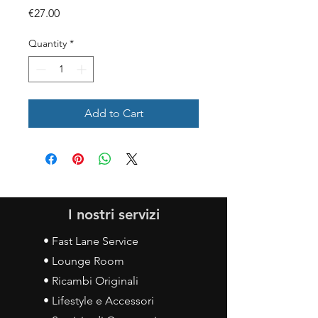
Price
€27.00
Quantity
*
Add to Cart
I nostri servizi
• Fast Lane Service
• Lounge Room
• Ricambi Originali
• Lifestyle e Accessori