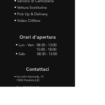
• Servizio di Carrozzeria
• Vettura Sostitutiva
• Pick Up & Delivery
• Video CitNow
Orari d'apertura
• Lun - Ven: 08:30 - 13:00
15:00 - 18:00
• Sab: 08:30 - 12:00
Contattaci
•
Via John Kennedy, 19
73052 Parabita (LE)
• Tel:
0833 50 93 30
• Cel:
349 28 49 887
•
Mail:
carlino3.service.center@gmail.com