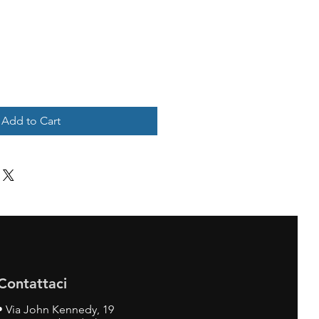
Add to Cart
Contattaci
•
Via John Kennedy, 19