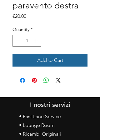
paravento destra
Price
€20.00
Quantity
*
Add to Cart
I nostri servizi
• Fast Lane Service
• Lounge Room
• Ricambi Originali