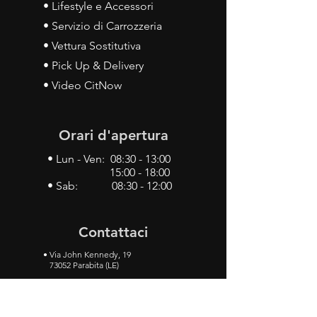
• Lifestyle e Accessori
• Servizio di Carrozzeria
• Vettura Sostitutiva
• Pick Up & Delivery
• Video CitNow
Orari d'apertura
• Lun - Ven: 08:30 - 13:00
15:00 - 18:00
• Sab: 08:30 - 12:00
Contattaci
•
Via John Kennedy, 19
73052 Parabita (LE)
• Tel:
0833 50 93 30
• Cel:
349 28 49 887
•