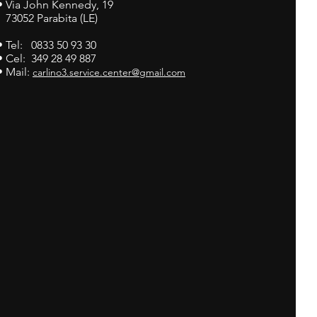
•
Via John Kennedy, 19
73052 Parabita (LE)
• Tel: 0833 50 93 30
• Cel: 349 28 49 887
• Mail:
carlino3.service.center@gmail.com