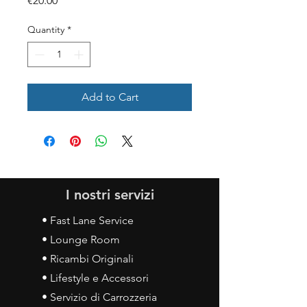
€20.00
Quantity
*
Add to Cart
I nostri servizi
• Fast Lane Service
• Lounge Room
• Ricambi Originali
• Lifestyle e Accessori
• Servizio di Carrozzeria