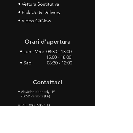
• Vettura Sostitutiva
• Pick Up & Delivery
• Video CitNow
Orari d'apertura
• Lun - Ven: 08:30 - 13:00
15:00 - 18:00
• Sab: 08:30 - 12:00
Contattaci
•
Via John Kennedy, 19
73052 Parabita (LE)
• Tel:
0833 50 93 30
• Cel:
349 28 49 887
•
Mail:
carlino3.service.center@gmail.com