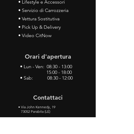
• Lifestyle e Accessori
• Servizio di Carrozzeria
• Vettura Sostitutiva
• Pick Up & Delivery
• Video CitNow
Orari d'apertura
• Lun - Ven: 08:30 - 13:00
15:00 - 18:00
• Sab: 08:30 - 12:00
Contattaci
•
Via John Kennedy, 19
73052 Parabita (LE)
• Tel:
0833 50 93 30
• Cel:
349 28 49 887
•
Mail:
carlino3.service.center@gmail.com