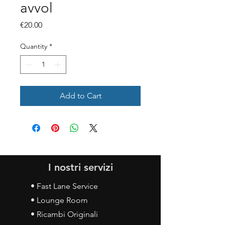
avvol
Price
€20.00
Quantity
*
Add to Cart
I nostri servizi
• Fast Lane Service
• Lounge Room
• Ricambi Originali