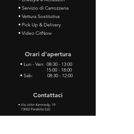
• Servizio di Carrozzeria
• Vettura Sostitutiva
• Pick Up & Delivery
• Video CitNow
Orari d'apertura
• Lun - Ven: 08:30 - 13:00
15:00 - 18:00
• Sab: 08:30 - 12:00
Contattaci
•
Via John Kennedy, 19
73052 Parabita (LE)
• Tel:
0833 50 93 30
• Cel:
349 28 49 887
•
Mail:
carlino3.service.center@gmail.com