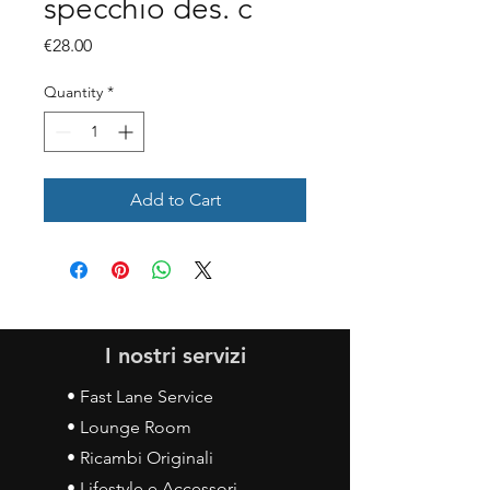
specchio des. c
Price
€28.00
Quantity
*
Add to Cart
I nostri servizi
• Fast Lane Service
• Lounge Room
• Ricambi Originali
• Lifestyle e Accessori