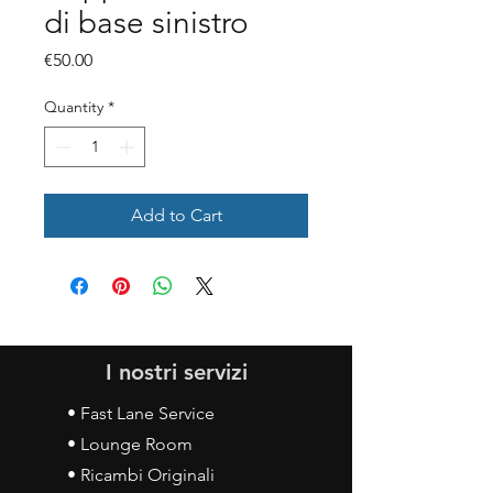
di base sinistro
Price
€50.00
Quantity
*
Add to Cart
I nostri servizi
• Fast Lane Service
• Lounge Room
• Ricambi Originali