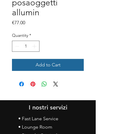
posaoggetti
allumin
Price
€77.00
Quantity
*
Add to Cart
I nostri servizi
• Fast Lane Service
• Lounge Room