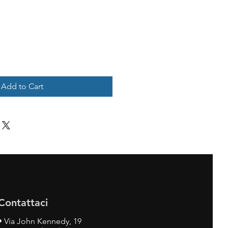
Add to Cart
Contattaci
•
Via John Kennedy, 19