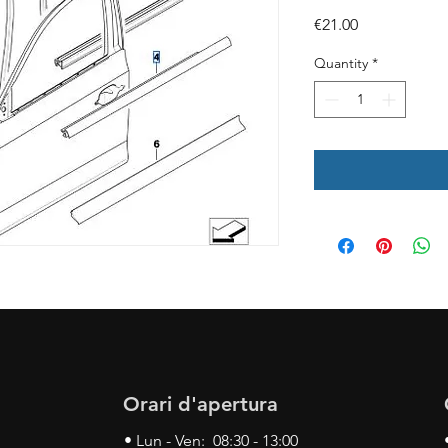
Price
€21.00
Quantity
*
Orari d'apertura
• Lun - Ven: 08:30 - 13:00