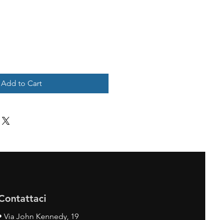
Add to Cart
Contattaci
•
Via John Kennedy, 19