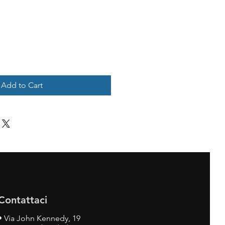
Add to Cart
Contattaci
•
Via John Kennedy, 19