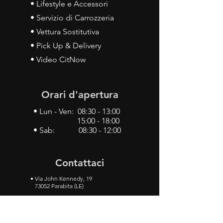
• Lifestyle e Accessori
• Servizio di Carrozzeria
• Vettura Sostitutiva
• Pick Up & Delivery
• Video CitNow
Orari d'apertura
• Lun - Ven: 08:30 - 13:00
15:00 - 18:00
• Sab: 08:30 - 12:00
Contattaci
•
Via John Kennedy, 19
73052 Parabita (LE)
• Tel:
0833 50 93 30
• Cel:
349 28 49 887
•