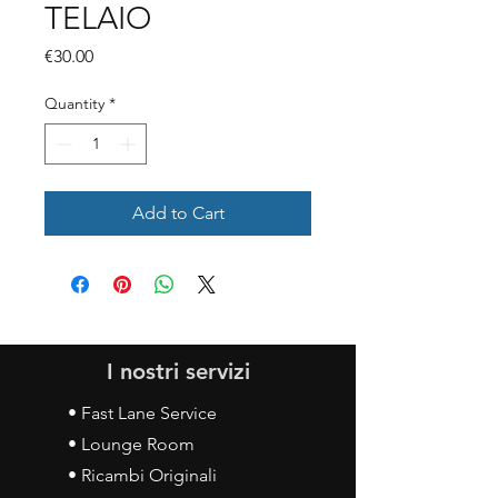
TELAIO
Price
€30.00
Quantity
*
Add to Cart
I nostri servizi
• Fast Lane Service
• Lounge Room
• Ricambi Originali