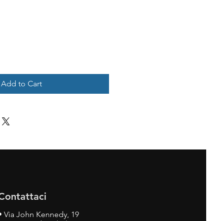
Add to Cart
Contattaci
•
Via John Kennedy, 19