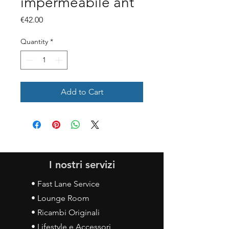
impermeabile ant
Price
€42.00
Quantity
*
Add to Cart
I nostri servizi
• Fast Lane Service
• Lounge Room
• Ricambi Originali
• Lifestyle e Accessori