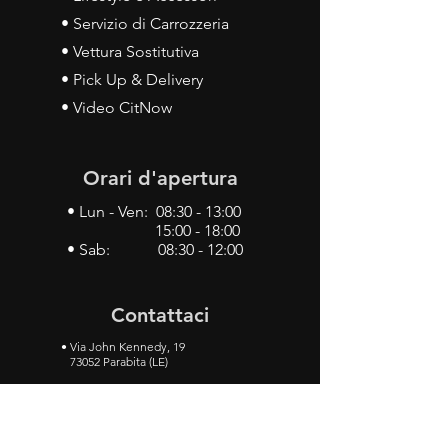
• Servizio di Carrozzeria
• Vettura Sostitutiva
• Pick Up & Delivery
• Video CitNow
Orari d'apertura
• Lun - Ven: 08:30 - 13:00
15:00 - 18:00
• Sab: 08:30 - 12:00
Contattaci
•
Via John Kennedy, 19
73052 Parabita (LE)
• Tel:
0833 50 93 30
• Cel:
349 28 49 887
•
Mail:
carlino3.service.center@gmail.com