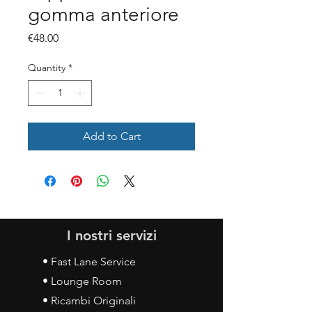
gomma anteriore
Price
€48.00
Quantity
*
Add to Cart
I nostri servizi
• Fast Lane Service
• Lounge Room
• Ricambi Originali