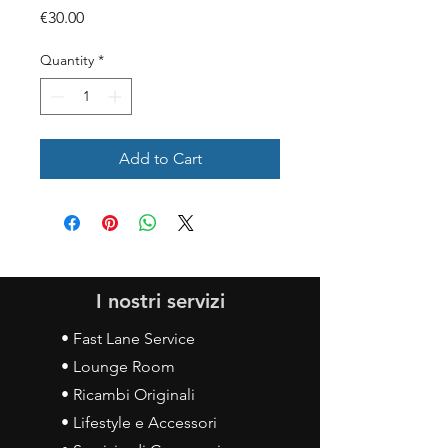
Price
€30.00
Quantity
*
Add to Cart
I nostri servizi
• Fast Lane Service
• Lounge Room
• Ricambi Originali
• Lifestyle e Accessori