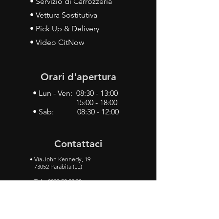
• Servizio di Carrozzeria
• Vettura Sostitutiva
• Pick Up & Delivery
• Video CitNow
Orari d'apertura
• Lun - Ven: 08:30 - 13:00
15:00 - 18:00
• Sab: 08:30 - 12:00
Contattaci
•
Via John Kennedy, 19
73052 Parabita (LE)
• Tel:
0833 50 93 30
• Cel:
349 28 49 887
•
Mail:
carlino3.service.center@gmail.com