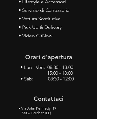
• Lifestyle e Accessori
• Servizio di Carrozzeria
• Vettura Sostitutiva
• Pick Up & Delivery
• Video CitNow
Orari d'apertura
• Lun - Ven: 08:30 - 13:00
15:00 - 18:00
• Sab: 08:30 - 12:00
Contattaci
•
Via John Kennedy, 19
73052 Parabita (LE)
• Tel:
0833 50 93 30
• Cel:
349 28 49 887
•
Mail:
carlino3.service.center@gmail.com