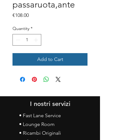
passaruota,ante
Price
€108.00
Quantity
*
Add to Cart
I nostri servizi
• Fast Lane Service
• Lounge Room
• Ricambi Originali