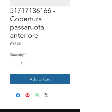
51717136166 -
Copertura
passaruota
anteriore
Price
€32.00
Quantity
*
Add to Cart