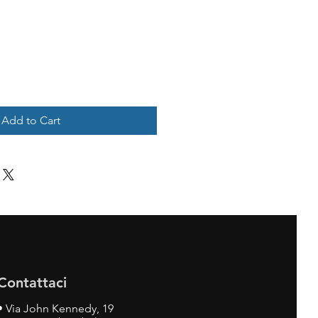
Add to Cart
Contattaci
•
Via John Kennedy, 19