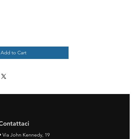
Add to Cart
Contattaci
•
Via John Kennedy, 19