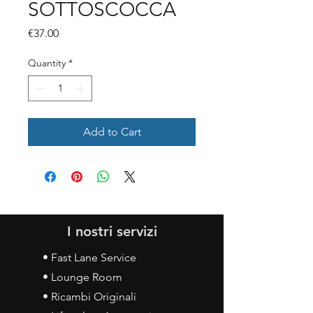
SOTTOSCOCCA
Price
€37.00
Quantity
*
Add to Cart
I nostri servizi
• Fast Lane Service
• Lounge Room
• Ricambi Originali