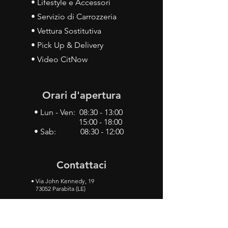
• Lifestyle e Accessori
• Servizio di Carrozzeria
• Vettura Sostitutiva
• Pick Up & Delivery
• Video CitNow
Orari d'apertura
• Lun - Ven: 08:30 - 13:00
15:00 - 18:00
• Sab: 08:30 - 12:00
Contattaci
•
Via John Kennedy, 19
73052 Parabita (LE)
• Tel:
0833 50 93 30
• Cel:
349 28 49 887
•
Mail:
carlino3.service.center@gmail.com