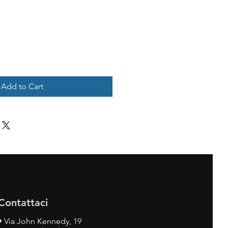
Add to Cart
Contattaci
•
Via John Kennedy, 19