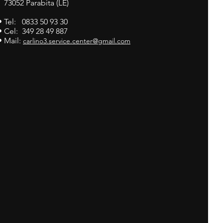
73052 Parabita (LE)
• Tel: 0833 50 93 30
• Cel: 349 28 49 887
• Mail:
carlino3.service.center@gmail.com