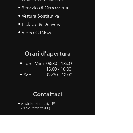
• Servizio di Carrozzeria
• Vettura Sostitutiva
• Pick Up & Delivery
• Video CitNow
Orari d'apertura
• Lun - Ven: 08:30 - 13:00
15:00 - 18:00
• Sab: 08:30 - 12:00
Contattaci
•
Via John Kennedy, 19
73052 Parabita (LE)
• Tel:
0833 50 93 30
• Cel:
349 28 49 887
•
Mail:
carlino3.service.center@gmail.com