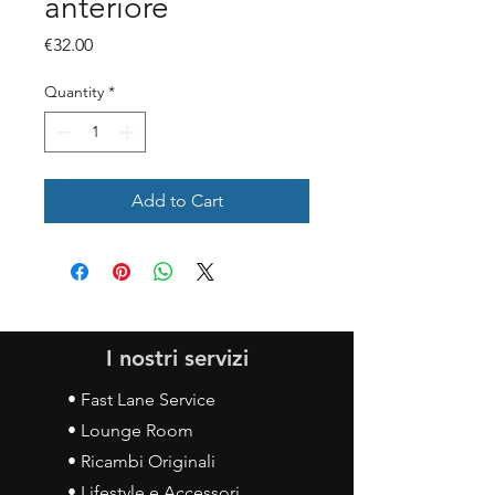
anteriore
Price
€32.00
Quantity
*
Add to Cart
I nostri servizi
• Fast Lane Service
• Lounge Room
• Ricambi Originali
• Lifestyle e Accessori