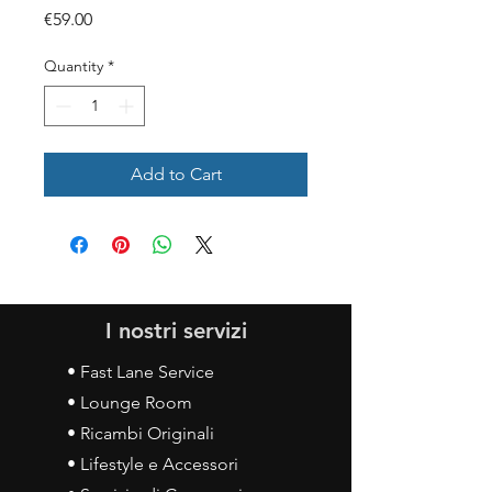
Price
€59.00
Quantity
*
Add to Cart
I nostri servizi
• Fast Lane Service
• Lounge Room
• Ricambi Originali
• Lifestyle e Accessori