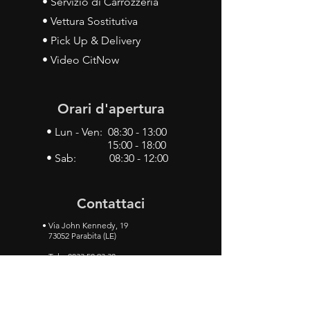
• Servizio di Carrozzeria
• Vettura Sostitutiva
• Pick Up & Delivery
• Video CitNow
Orari d'apertura
• Lun - Ven: 08:30 - 13:00
15:00 - 18:00
• Sab: 08:30 - 12:00
Contattaci
•
Via John Kennedy, 19
73052 Parabita (LE)
• Tel:
0833 50 93 30
• Cel:
349 28 49 887
•
Mail:
carlino3.service.center@gmail.com