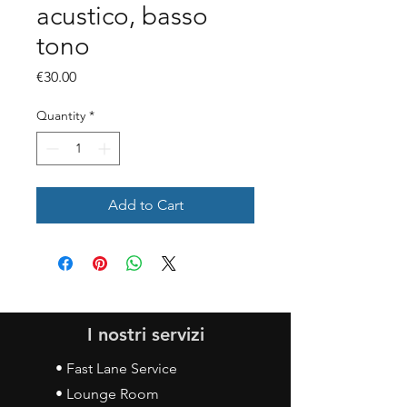
acustico, basso
tono
Price
€30.00
Quantity
*
Add to Cart
I nostri servizi
• Fast Lane Service
• Lounge Room