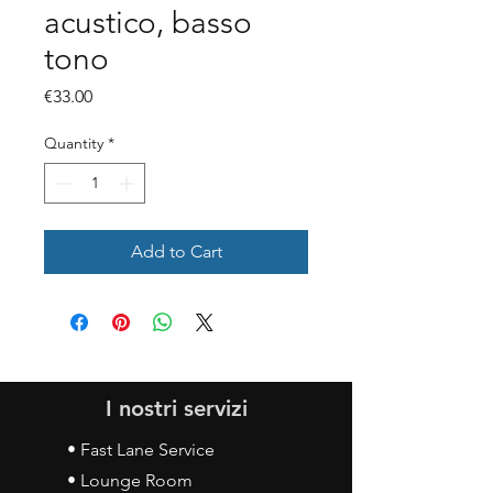
acustico, basso
tono
Price
€33.00
Quantity
*
Add to Cart
I nostri servizi
• Fast Lane Service
• Lounge Room