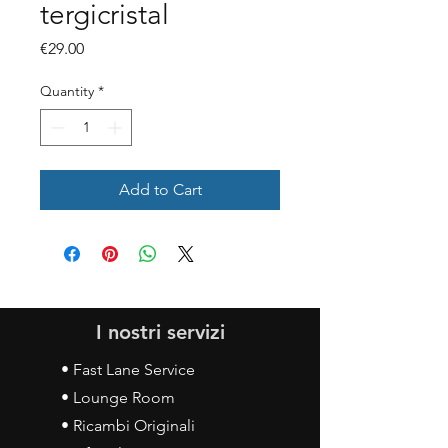
tergicristal
Price
€29.00
Quantity
*
Add to Cart
I nostri servizi
• Fast Lane Service
• Lounge Room
• Ricambi Originali