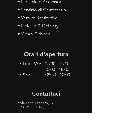
• Lifestyle e Accessori
• Servizio di Carrozzeria
• Vettura Sostitutiva
• Pick Up & Delivery
• Video CitNow
Orari d'apertura
• Lun - Ven: 08:30 - 13:00
15:00 - 18:00
• Sab: 08:30 - 12:00
Contattaci
•
Via John Kennedy, 19
73052 Parabita (LE)
• Tel:
0833 50 93 30
• Cel:
349 28 49 887
•
Mail:
carlino3.service.center@gmail.com