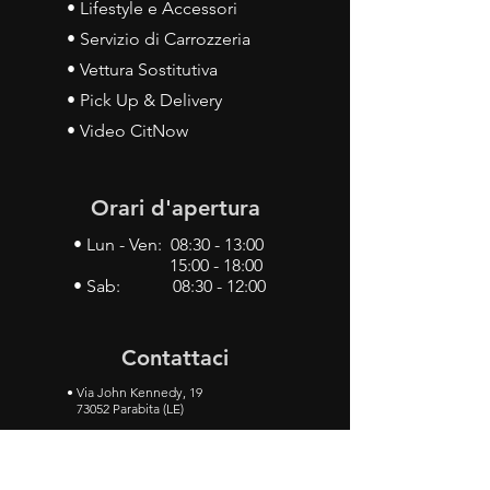
• Lifestyle e Accessori
• Servizio di Carrozzeria
• Vettura Sostitutiva
• Pick Up & Delivery
• Video CitNow
Orari d'apertura
• Lun - Ven: 08:30 - 13:00
15:00 - 18:00
• Sab: 08:30 - 12:00
Contattaci
•
Via John Kennedy, 19
73052 Parabita (LE)
• Tel:
0833 50 93 30
• Cel:
349 28 49 887
•