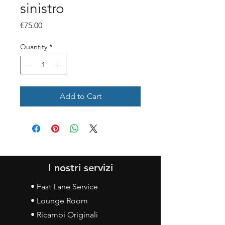
sinistro
Price
€75.00
Quantity
*
Add to Cart
I nostri servizi
• Fast Lane Service
• Lounge Room
• Ricambi Originali