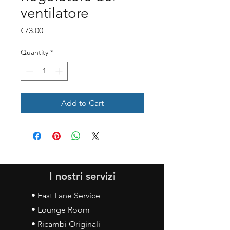
ventilatore
Price
€73.00
Quantity
*
Add to Cart
I nostri servizi
• Fast Lane Service
• Lounge Room
• Ricambi Originali