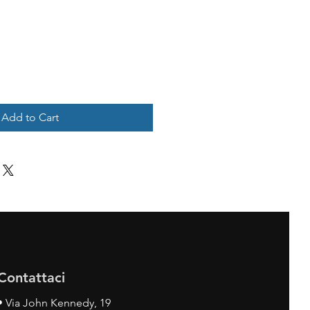
Add to Cart
Contattaci
•
Via John Kennedy, 19