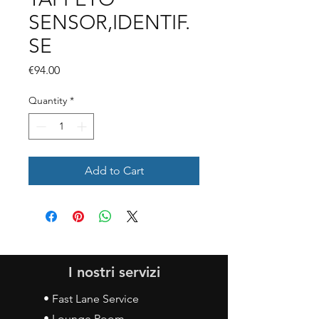
SENSOR,IDENTIF.
SE
Price
€94.00
Quantity
*
Add to Cart
I nostri servizi
• Fast Lane Service
• Lounge Room