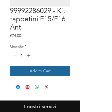
99992286029 - Kit
tappetini F15/F16
Ant
Price
€74.00
Quantity
*
Add to Cart
I nostri servizi