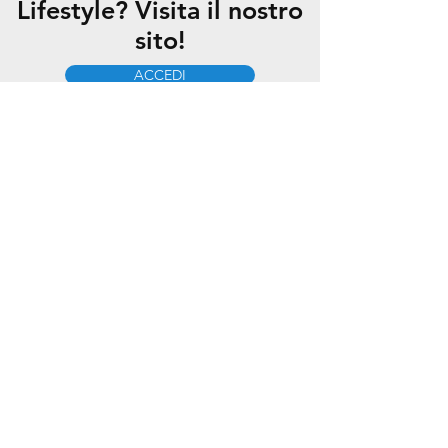
Lifestyle? Visita il nostro
sito!
ACCEDI
I nostri servizi
• Fast Lane Service
• Lounge Room
• Ricambi Originali
• Lifestyle e Accessori
• Servizio di Carrozzeria
• Vettura Sostitutiva
• Pick Up & Delivery
• Video CitNow