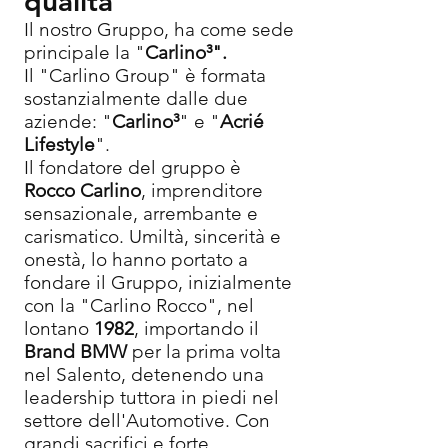
qualità
Il nostro Gruppo, ha come sede
principale la "
Carlino³".
Il "Carlino Group" è fo
rmata
sostanzialmente dalle due
aziende: "
Carlino³
" e "
Acrié
Lifestyle
".
Il fondatore del gruppo è
Rocco Carlino
, imprenditore
sensazionale, arrembante e
carismatico. Umiltà, sincerità e
onestà, lo hanno portato a
fondare il Gruppo, inizialmente
con la "Carlino Rocco", nel
lontano
1982
, importando il
Brand BMW
per la prima volta
nel Salento, detenendo una
leadership tuttora in piedi nel
settore dell'Automotive. Con
grandi sacrifici e forte