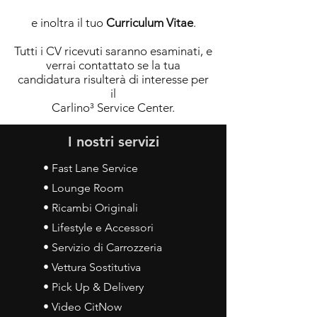
e inoltra il tuo
Curriculum Vitae
.
Tutti i CV ricevuti saranno esaminati, e
verrai contattato se la tua
candidatura risulterà di interesse per
il
Carlino³ Service Center.
I nostri servizi
• Fast Lane Service
• Lounge Room
• Ricambi Originali
• Lifestyle e Accessori
• Servizio di Carrozzeria
• Vettura Sostitutiva
• Pick Up & Delivery
• Video CitNow