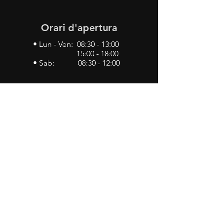
Orari d'apertura
• Lun - Ven: 08:30 - 13:00
15:00 - 18:00
• Sab: 08:30 - 12:00
Contattaci
•
Via John Kennedy, 19
73052 Parabita (LE)
• Tel:
0833 50 93 30
• Cel:
349 28 49 887
•
Mail:
carlino3.service.center@gmail.com