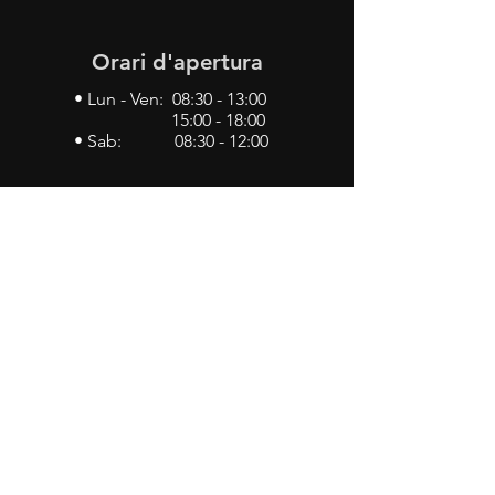
Orari d'apertura
• Lun - Ven: 08:30 - 13:00
15:00 - 18:00
• Sab: 08:30 - 12:00
Contattaci
•
Via John Kennedy, 19
73052 Parabita (LE)
• Tel:
0833 50 93 30
• Cel:
349 28 49 887
•
Mail:
carlino3.service.center@gmail.com