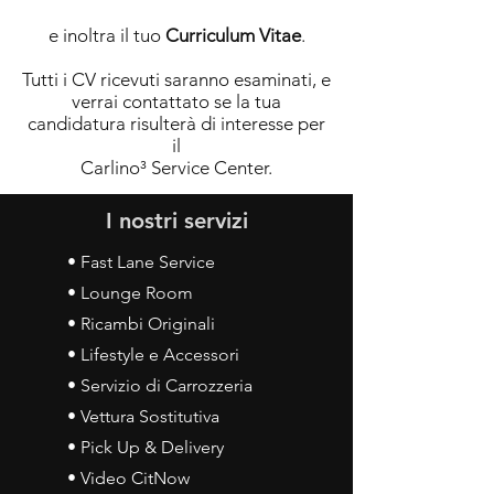
e inoltra il tuo
Curriculum Vitae
.
Tutti i CV ricevuti saranno esaminati, e
verrai contattato se la tua
candidatura risulterà di interesse per
il
Carlino³ Service Center.
I nostri servizi
• Fast Lane Service
• Lounge Room
• Ricambi Originali
• Lifestyle e Accessori
• Servizio di Carrozzeria
• Vettura Sostitutiva
• Pick Up & Delivery
• Video CitNow