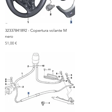
32337841892 - Copertura volante M
nero
Цена
51,00 €