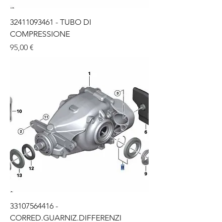
32411093461 - TUBO DI
COMPRESSIONE
Цена
95,00 €
33107564416 -
CORRED.GUARNIZ.DIFFERENZI