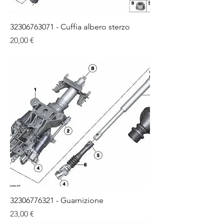
32306763071 - Cuffia albero sterzo
Цена
20,00 €
32306776321 - Guarnizione
Цена
23,00 €