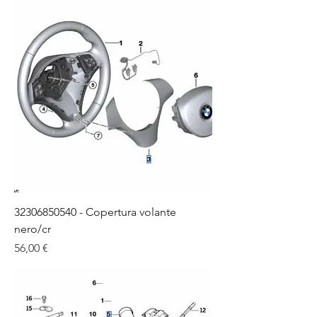
32306850540 - Copertura volante
nero/cr
Цена
56,00 €