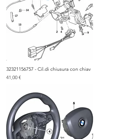
32321156757 - Cil.di chiusura con chiav
Цена
41,00 €