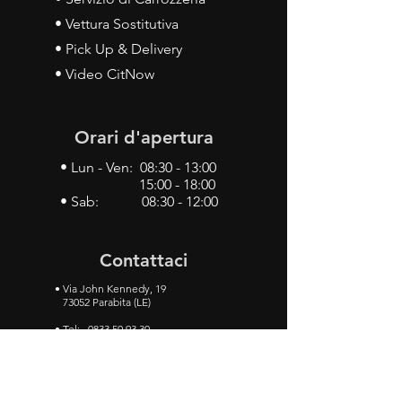
• Vettura Sostitutiva
• Pick Up & Delivery
• Video CitNow
Orari d'apertura
• Lun - Ven: 08:30 - 13:00
15:00 - 18:00
• Sab: 08:30 - 12:00
Contattaci
•
Via John Kennedy, 19
73052 Parabita (LE)
• Tel:
0833 50 93 30
• Cel:
349 28 49 887
•
Mail:
carlino3.service.center@gmail.com