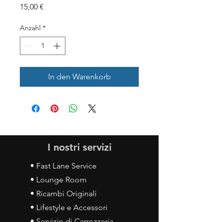
Preis
15,00 €
Anzahl
*
In den Warenkorb
I nostri servizi
• Fast Lane Service
• Lounge Room
• Ricambi Originali
• Lifestyle e Accessori
• Servizio di Carrozzeria