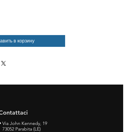
авить в корзину
Contattaci
•
Via John Kennedy, 19
73052 Parabita (LE)